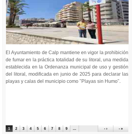
El Ayuntamiento de Calp mantiene en vigor la prohibición
de fumar en la práctica totalidad de su litoral, una medida
establecida en la Ordenanza municipal de uso y gestión
del litoral, modificada en junio de 2025 para declarar las
playas y calas del municipio como "Playas sin Humo".
PÁGINAS
1
2
3
4
5
6
7
8
9
…
- ›
- »