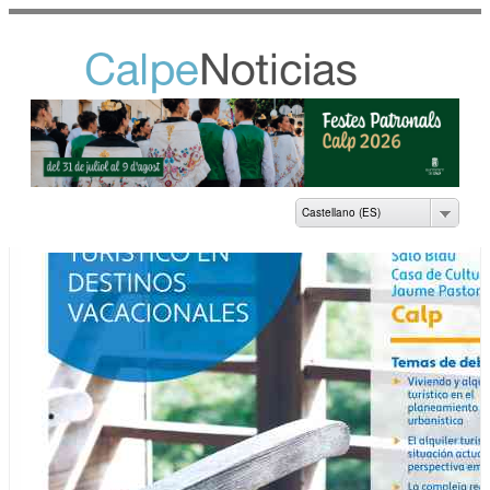
Pasar al
contenido
principal
NOTICIAS DEL
AYUNTAMIENTO DE
CALP
Castellano (ES)