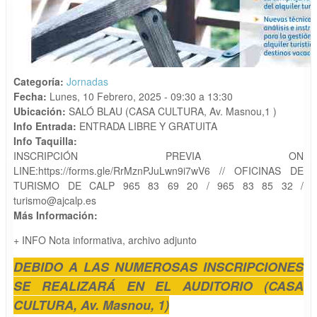
Categoría:
Jornadas
Fecha:
Lunes, 10 Febrero, 2025 -
09:30
a
13:30
Ubicación:
SALÓ BLAU (CASA CULTURA, Av. Masnou,1 )
Info Entrada:
ENTRADA LIBRE Y GRATUITA
Info Taquilla:
INSCRIPCIÓN PREVIA ON
LINE:https://forms.gle/RrMznPJuLwn9i7wV6 // OFICINAS DE
TURISMO DE CALP 965 83 69 20 / 965 83 85 32 /
turismo@ajcalp.es
Más Información:
+ INFO Nota informativa, archivo adjunto
DEBIDO A LAS NUMEROSAS INSCRIPCIONES
SE REALIZARÁ EN EL AUDITORIO (CASA
CULTURA, Av. Masnou, 1)