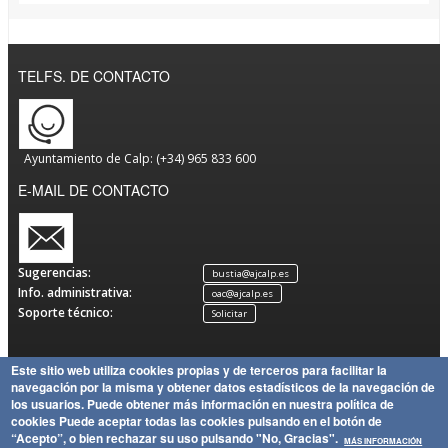
TELFS. DE CONTACTO
Ayuntamiento de Calp: (+34) 965 833 600
E-MAIL DE CONTACTO
Sugerencias:
bustia@ajcalp.es
Info. administrativa:
oac@ajcalp.es
Soporte técnico:
Solicitar
Este sitio web utiliza cookies propias y de terceros para facilitar la
navegación por la misma y obtener datos estadísticos de la navegación de
Aviso
Política
Mapa
Copyright
los usuarios.
Puede obtener más información en nuestra política de
Legal
de
Política
del Sitio
Ayuntamiento de Calp
cookies
Puede aceptar todas las cookies pulsando en el botón de
Privacidad
de
“Acepto”, o bien rechazar su uso pulsando "No, Gracias".
MÁS INFORMACIÓN