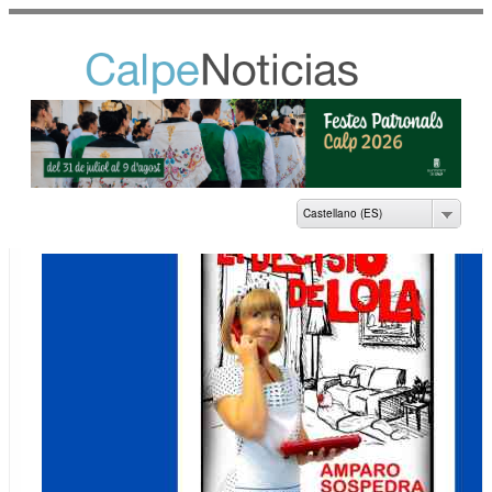
Pasar al
contenido
principal
NOTICIAS DEL
AYUNTAMIENTO DE
CALP
Castellano (ES)