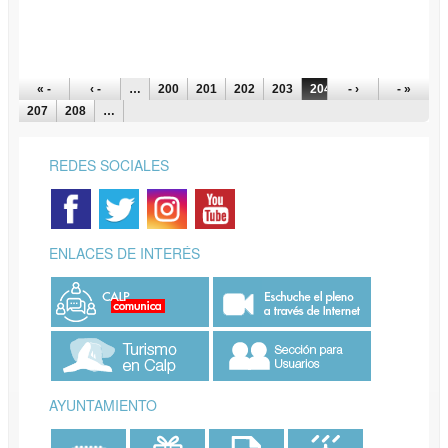
PÁGINAS
« -
‹ -
…
200
201
202
203
204
- ›
205
206
- »
207
208
…
REDES SOCIALES
ENLACES DE INTERÉS
AYUNTAMIENTO