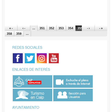
PÁGINAS
« -
‹ -
…
351
352
353
354
355
- ›
356
357
- »
358
359
…
REDES SOCIALES
ENLACES DE INTERÉS
AYUNTAMIENTO