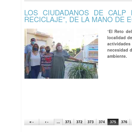
LOS CIUDADANOS DE CALP 
RECICLAJE”, DE LA MANO DE
“
El Reto de
localidad d
actividade
necesidad d
ambiente.
PÁGINAS
« -
‹ -
…
371
372
373
374
375
376