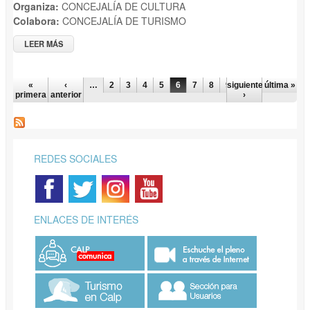
Organiza:
CONCEJALÍA DE CULTURA
Colabora:
CONCEJALÍA DE TURISMO
LEER MÁS
SOBRE VISITAS GUIADAS "YACIMIENTO ROMANO DE BAÑOS
DE LA REINA"
PÁGINAS
«
‹
…
2
3
4
5
6
7
8
9
siguiente
10
…
última »
primera
anterior
›
REDES SOCIALES
ENLACES DE INTERÉS