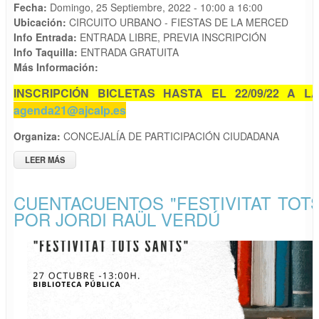
Fecha:
Domingo, 25 Septiembre, 2022 -
10:00
a
16:00
Ubicación:
CIRCUITO URBANO - FIESTAS DE LA MERCED
Info Entrada:
ENTRADA LIBRE, PREVIA INSCRIPCIÓN
Info Taquilla:
ENTRADA GRATUITA
Más Información:
INSCRIPCIÓN BICLETAS HASTA EL 22/09/22 A L
agenda21@ajcalp.es
Organiza:
CONCEJALÍA DE PARTICIPACIÓN CIUDADANA
LEER MÁS
SOBRE SEMANA EUROPEA DE LA MOVILIDAD "DIA DE LA
BICICLETA"
CUENTACUENTOS "FESTIVITAT TOT
POR JORDI RAÜL VERDÚ