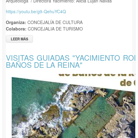
Arqueóloga / Directora Yacimiento: Alicia Luján Navas
https://youtu.be/g9-QehuYC4Q
Organiza:
CONCEJALÍA DE CULTURA
Colabora:
CONCEJALIA DE TURISMO
LEER MÁS
SOBRE VISITAS GUIADAS "YACIMIENTO ROMANO DE BAÑOS
DE LA REINA"
VISITAS GUIADAS "YACIMIENTO R
BAÑOS DE LA REINA"