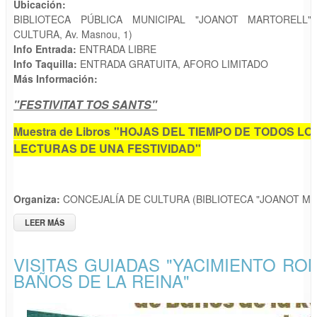
Ubicación:
BIBLIOTECA PÚBLICA MUNICIPAL "JOANOT MARTORELL"
CULTURA, Av. Masnou, 1)
Info Entrada:
ENTRADA LIBRE
Info Taquilla:
ENTRADA GRATUITA, AFORO LIMITADO
Más Información:
"FESTIVITAT TOS SANTS"
Muestra de Libros "HOJAS DEL TIEMPO DE TODOS LO
LECTURAS DE UNA FESTIVIDAD"
Organiza:
CONCEJALÍA DE CULTURA (BIBLIOTECA "JOANOT M
LEER MÁS
SOBRE MUESTRA DE LIBROS "FESTIVITAT TOTS SANTS"
VISITAS GUIADAS "YACIMIENTO R
BAÑOS DE LA REINA"