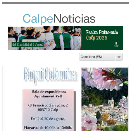
Pasar al
contenido
principal
NOTICIAS DEL
AYUNTAMIENTO DE
CALP
Castellano (ES)