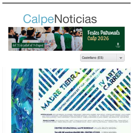
Pasar al
contenido
principal
NOTICIAS DEL
AYUNTAMIENTO DE
CALP
Castellano (ES)