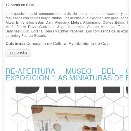
12 horas en Calp
La exposición está compuesta de más de un centenar de cuadros y apunt
realizados con estilos muy distintos. Los artistas que exponen son graduados e
Altea. Entre ellos están Dani Alemany, Melisa Altamirano, Carles Belda, 
María Ferrer, David González, Ángel Henarejos, Andrea Mendoza, Tania R
Sánchez-Guijo, Lorena Torres y Esther Yébenes. Los comisarios de la exposi
Lorente y Patricia Escario.
Colabora:
Concejalía de Cultura. Ayuntamiento de Calp
LEER MÁS
SOBRE EXPOSICIÓN "12 HORAS EN CALP" POR ARTISTAS
GRADUADOS EN LA FACULTAD DE BELLAS ARTES DE ALTEA
RE-APERTURA MUSEO DEL CO
EXPOSICIÓN "LAS MINIATURAS DE B