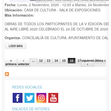
Fecha:
Lunes, 2 Noviembre, 2020 - 12:00
a
Martes, 24 Noviembre,
Ubicación:
CASA DE CULTURA - SALA DE EXPOSICIONES
Más Información:
OBRAS DE TODOS LOS PARTICIPANTES DE LA V EDICIÓN DE
AL AIRE LIBRE 2020 CELEBRADO EL 24 DE OCTUBRE DE 2020
Organiza:
CONCEJALÍA DE CULTURA. AYUNTAMIENTO DE CALP
LEER MÁS
SOBRE EXPOSICIÓN V EDICIÓN CONCURSO DE PINTURA AL
AIRE 2020
PÁGINAS
«
‹
…
12
13
14
15
16
17
siguiente
18
19
última »
20
primera
anterior
›
REDES SOCIALES
ENLACES DE INTERÉS