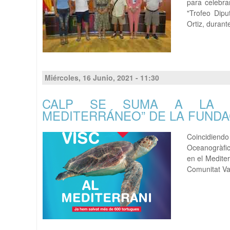
para celebra
"Trofeo Dipu
Ortiz, durant
Miércoles, 16 Junio, 2021 - 11:30
CALP SE SUMA A LA C
MEDITERRÁNEO” DE LA FUND
Coincidiend
Oceanogràfic
en el Medite
Comunitat Val