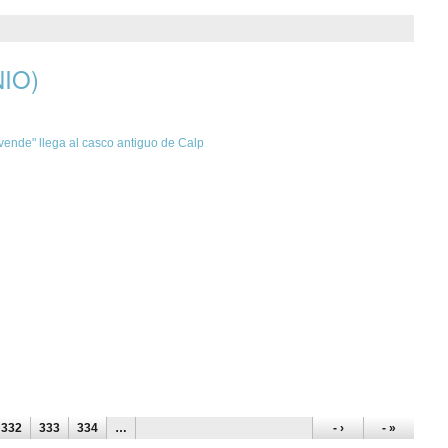
IO)
e vende" llega al casco antiguo de Calp
332
333
334
…
- ›
- »