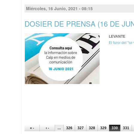
Miércoles, 16 Junio, 2021 - 08:15
DOSIER DE PRENSA (16 DE JUN
LEVANTE
El furor del "s
PÁGINAS
« -
‹ -
…
326
327
328
329
330
331