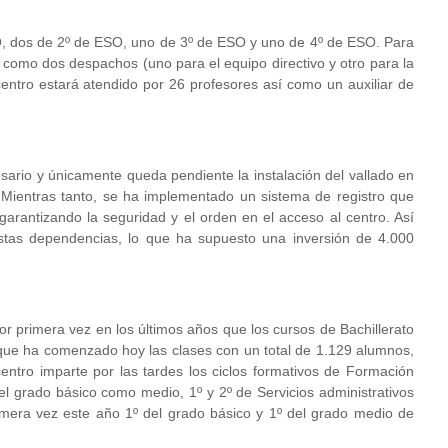
, dos de
2º
de ESO, uno de
3º
de ESO y un
o de
4º
de ESO. Para
í como dos despachos (uno para el equipo directivo y otro para la
ntro estará atendido por 26 profesores así como un auxiliar de
esario y únicamente queda pendiente la instalación del vallado en
 Mientras tanto, se ha implementado un sistema de registro que
 garantizando la seguridad y el orden en el acceso al centro. Así
stas dependencias, lo que ha supuesto una inversión de 4.000
r primera vez en los últimos años que los cursos de Bachillerato
 que ha comenzado hoy las clases con un total de 1.129 alumnos,
entro imparte por las tardes los ciclos formativos de Formación
n el grado básico como medio, 1º y 2º de Servicios administrativos
rimera vez este año 1º del grado básico y 1º del grado medio de