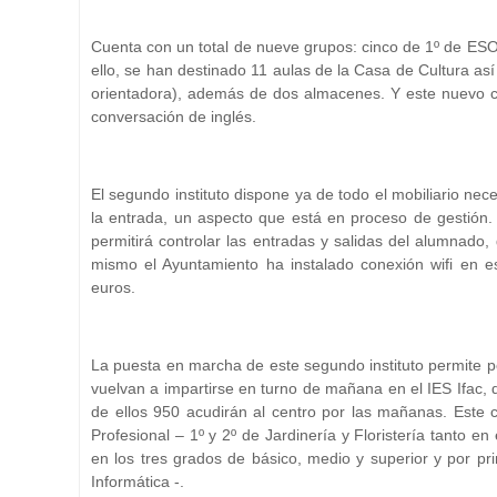
Cuenta con un total de nueve grupos: cinco de
1º
de ESO
ello, se han destinado 11 aulas de la Casa de Cultura as
orientadora), además de dos almacenes. Y este nuevo ce
conversación de inglés.
El segundo instituto dispone ya de todo el mobiliario nec
la entrada, un aspecto que está en proceso de gestión.
permitirá controlar las entradas y salidas del alumnado,
mismo el Ayuntamiento ha instalado conexión wifi en e
euros.
La puesta en marcha de este segundo instituto permite po
vuelvan a impartirse en turno de mañana en el IES Ifac,
de ellos 950 acudirán al centro por las mañanas. Este c
Profesional – 1º y 2º de Jardinería y Floristería tanto e
en los tres grados de básico, medio y superior y por p
Informática -.