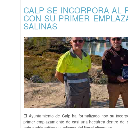
CALP SE INCORPORA AL 
CON SU PRIMER EMPLAZ
SALINAS
El Ayuntamiento de Calp ha formalizado hoy su incorpo
primer emplazamiento de casi una hectárea dentro del 
más emblemáticos y valiosos del litoral alicantino.