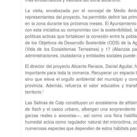
La visita, encabezada por el concejal de Medio Ambi
representantes del proyecto, ha permitido definir las pr
en la zona durante los próximos meses. El Ayuntamiento
con esta iniciativa su compromiso con la sostenibilidad,
políticas activas que fortalecen la conexión entre la pob
de los Objetivos de Desarrollo Sostenible (ODS) de la 
(Vida de los Ecosistemas Terrestres) y 17 (Alianzas pa
administraciones, ciudadanía y entidades sociales puede g
El director del proyecto Alicante Renace, Daniel Aguila
importante para toda la comarca. Recuperar un espacio 
sino que eleva el orgullo ambiental del municipio y cons
provincia. Además, refuerza el valor educativo y tran
territorio.”
Las Salinas de Calp constituyen un ecosistema de altísimo
de Ifach y el casco urbano, albergan una sorprendente
garzas reales o avocetas—, así como una flora halófil
humedal actúa como regulador natural del microclima, co
numerosas especies que dependen de estos hábitats para