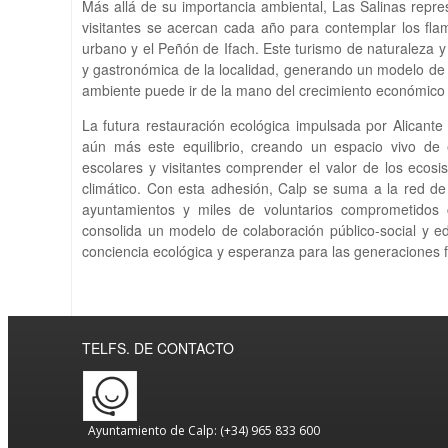
Más allá de su importancia ambiental, Las Salinas repres
visitantes se acercan cada año para contemplar los flame
urbano y el Peñón de Ifach. Este turismo de naturaleza y
y gastronómica de la localidad, generando un modelo de 
ambiente puede ir de la mano del crecimiento económico y
La futura restauración ecológica impulsada por Alicant
aún más este equilibrio, creando un espacio vivo de 
escolares y visitantes comprender el valor de los ecosi
climático. Con esta adhesión, Calp se suma a la red d
ayuntamientos y miles de voluntarios comprometidos c
consolida un modelo de colaboración público-social y e
conciencia ecológica y esperanza para las generaciones f
TELFS. DE CONTACTO
Ayuntamiento de Calp: (+34) 965 833 600