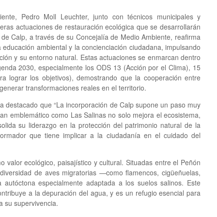
ente, Pedro Moll Leuchter, junto con técnicos municipales y
imeras actuaciones de restauración ecológica que se desarrollarán
 de Calp, a través de su Concejalía de Medio Ambiente, reafirma
 la educación ambiental y la concienciación ciudadana, impulsando
lación y su entorno natural. Estas actuaciones se enmarcan dentro
Agenda 2030, especialmente los ODS 13 (Acción por el Clima), 15
ra lograr los objetivos), demostrando que la cooperación entre
enerar transformaciones reales en el territorio.
r, ha destacado que “La incorporación de Calp supone un paso muy
tan emblemático como Las Salinas no solo mejora el ecosistema,
olida su liderazgo en la protección del patrimonio natural de la
sformador que tiene implicar a la ciudadanía en el cuidado del
 valor ecológico, paisajístico y cultural. Situadas entre el Peñón
 diversidad de aves migratorias —como flamencos, cigüeñuelas,
a autóctona especialmente adaptada a los suelos salinos. Este
ntribuye a la depuración del agua, y es un refugio esencial para
 su supervivencia.