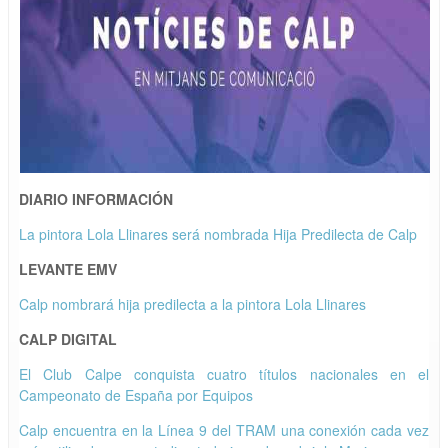
DIARIO INFORMACIÓN
La pintora Lola Llinares será nombrada Hija Predilecta de Calp
LEVANTE EMV
Calp nombrará hija predilecta a la pintora Lola Llinares
CALP DIGITAL
El Club Calpe conquista cuatro títulos nacionales en el
Campeonato de España por Equipos
Calp encuentra en la Línea 9 del TRAM una conexión cada vez