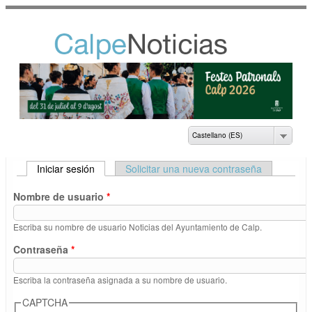
Pasar al
contenido
principal
NOTICIAS DEL
AYUNTAMIENTO DE
CALP
Castellano (ES)
Iniciar sesión
(solapa activa)
Solicitar una nueva contraseña
SOLAPAS PRINCIPALES
Nombre de usuario
*
Escriba su nombre de usuario Noticias del Ayuntamiento de Calp.
Contraseña
*
Escriba la contraseña asignada a su nombre de usuario.
CAPTCHA