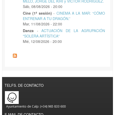
MELO, JORGE DEL KIRI y VICTOR RODRÍGUEZ.
Sáb, 08/08/2026 - 20:00
Cine (1ª sesión)
-
CINEMA A LA MAR: “CÓMO
ENTRENAR A TU DRAGÓN.”
Mar, 11/08/2026 - 22:00
Danza
-
ACTUACIÓN DE LA AGRUPACIÓN
"SOLERA ARTÍSTICA"
Mié, 12/08/2026 - 20:00
TELFS. DE CONTACTO
Ayuntamiento de Calp: (+34) 965 833 600
E-MAIL DE CONTACTO