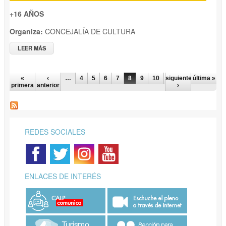
+16 AÑOS
Organiza:
CONCEJALÍA DE CULTURA
LEER MÁS
SOBRE XI CERTAMEN NACIONAL DE TEATRO AMATEUR
"ANTONIO FERRER, EL CARTERO"
PÁGINAS
«
‹
…
4
5
6
7
8
9
10
siguiente
11
12
última »
…
primera
anterior
›
REDES SOCIALES
ENLACES DE INTERÉS