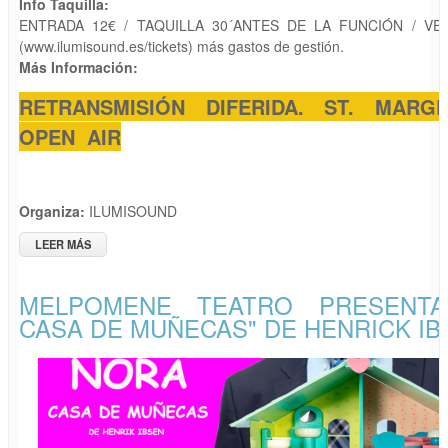
Info Taquilla:
ENTRADA 12€ / TAQUILLA 30´ANTES DE LA FUNCIÓN / VE
(www.ilumisound.es/tickets) más gastos de gestión.
Más Información:
RETRANSMISIÓN DIFERIDA. ST. MARG
OPEN AIR
Organiza:
ILUMISOUND
LEER MÁS
SOBRE ÓPERA AUDITORIO: "TOSCA" DE GIACOMO PUCCINI
MELPOMENE TEATRO PRESENTA
CASA DE MUÑECAS" DE HENRICK IB