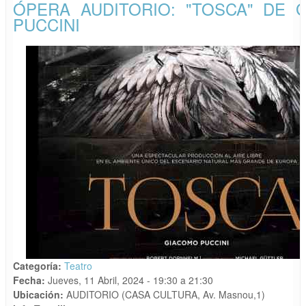
ÓPERA AUDITORIO: "TOSCA" DE 
PUCCINI
Categoría:
Teatro
Fecha:
Jueves, 11 Abril, 2024 -
19:30
a
21:30
Ubicación:
AUDITORIO (CASA CULTURA, Av. Masnou,1)