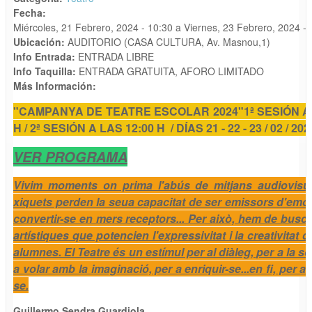
Fecha:
Miércoles, 21 Febrero, 2024 - 10:30
a
Viernes, 23 Febrero, 2024 - 
Ubicación:
AUDITORIO (CASA CULTURA, Av. Masnou,1)
Info Entrada:
ENTRADA LIBRE
Info Taquilla:
ENTRADA GRATUITA, AFORO LIMITADO
Más Información:
"CAMPANYA DE TEATRE ESCOLAR 2024"
1ª SESIÓN A
H / 2ª SESIÓN A LAS 12:00 H / DÍAS 21 - 22 - 23 / 02 / 20
VER PROGRAMA
Vivim moments on prima l'abús de mitjans audiovisua
xiquets perden la seua capacitat de ser emissors d'emo
convertir-se en mers receptors... Per això, hem de buscar
artístiques que potencien l'expressivitat i la creativitat 
alumnes. El Teatre és un estímul per al diàleg, per a la s
a volar amb la imaginació, per a enriquir-se...en fi, per 
se.
Guillermo Sendra Guardiola