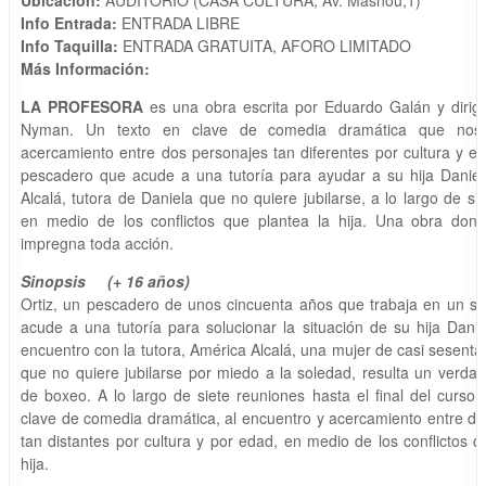
Ubicación:
AUDITORIO (CASA CULTURA, Av. Masnou,1)
Info Entrada:
ENTRADA LIBRE
Info Taquilla:
ENTRADA GRATUITA, AFORO LIMITADO
Más Información:
LA PROFESORA
es una obra escrita por Eduardo Galán y dirig
Nyman. Un texto en clave de comedia dramática que nos
acercamiento entre dos personajes tan diferentes por cultura y ed
pescadero que acude a una tutoría para ayudar a su hija Daniel
Alcalá, tutora de Daniela que no quiere jubilarse, a lo largo de si
en medio de los conflictos que plantea la hija. Una obra dond
impregna toda acción.
Sinopsis (+ 16 años)
Ortiz, un pescadero de unos cincuenta años que trabaja en un s
acude a una tutoría para solucionar la situación de su hija Danie
encuentro con la tutora, América Alcalá, una mujer de casi sesenta
que no quiere jubilarse por miedo a la soledad, resulta un verd
de boxeo. A lo largo de siete reuniones hasta el final del curso 
clave de comedia dramática, al encuentro y acercamiento entre d
tan distantes por cultura y por edad, en medio de los conflictos q
hija.