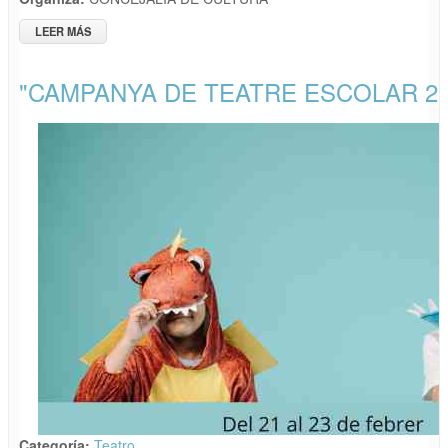
LEER MÁS
SOBRE MELPOMENE TEATRO PRESENTA "NORA CASA DE
MUÑECAS" DE HENRICK IBSEN
"CAMPANYA DE TEATRE ESCOLAR 20
Categoría:
Teatro