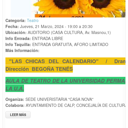
Categoría:
Teatro
Fecha:
Jueves, 21 Marzo, 2024 -
19:00
a
20:30
Ubicación:
AUDITORIO (CASA CULTURA, Av. Masnou,1)
Info Entrada:
ENTRADA LIBRE
Info Taquilla:
ENTRADA GRATUITA, AFORO LIMITADO
Más Información:
"LAS CHICAS DEL CALENDARIO" / Dramat
Dirección BEGOÑA TENÉS
AULA DE TEATRO DE LA UNIVERSIDAD PERMA
LA U.A.
Organiza:
SEDE UNIVERISTARIA "CASA NOVA"
Colabora:
AYUNTAMIENTO DE CALP, CONCEJALÍA DE CULTURA
LEER MÁS
SOBRE TEATRO: "LAS CHICAS DEL CALENDARIO" DE MARC
ROSICH