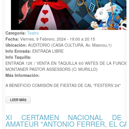
Categoría:
Teatro
Fecha:
Viernes, 9 Febrero, 2024 -
19:00
a
20:15
Ubicación:
AUDITORIO (CASA CULTURA, Av. Masnou,1)
Info Entrada:
ENTRADA LIBRE
Info Taquilla:
ENTRADA 12€ / VENTA EN TAQUILLA 60´ANTES DE LA FUNCIÓ
MONTANER PASTOR ASSESSORS (C/ MURILLO)
Más Información:
O
A BENEFICIO COMISIÓN DE FIESTAS DE CAL "FESTERS´24"
F
LEER MÁS
SOBRE MUSICAL INFANTIL: "ALICE" A CARGO DE JOVEN
COMPAÑIA MASTERS BALLET
XI CERTAMEN NACIONAL DE 
AMATEUR "ANTONIO FERRER, EL C