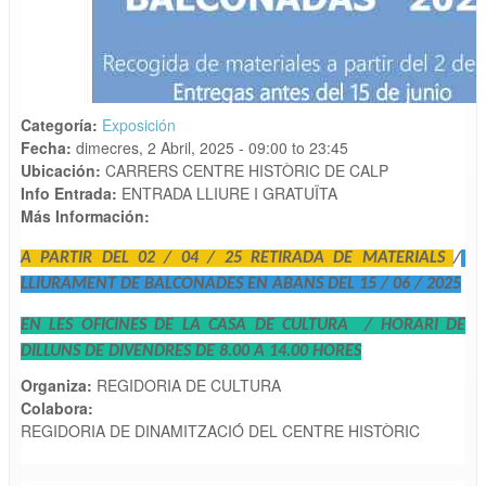
Categoría:
Exposición
Fecha:
dimecres, 2 Abril, 2025 -
09:00
to
23:45
Ubicación:
CARRERS CENTRE HISTÒRIC DE CALP
Info Entrada:
ENTRADA LLIURE I GRATUÏTA
Más Información:
A PARTIR DEL 02 / 04 / 25 RETIRADA DE MATERIALS
/
LLIURAMENT DE BALCONADES EN ABANS DEL 15 / 06 / 2025
EN LES OFICINES DE LA CASA DE CULTURA / HORARI DE
DILLUNS DE DIVENDRES DE 8.00 A 14.00 HORES
Organiza:
REGIDORIA DE CULTURA
Colabora:
REGIDORIA DE DINAMITZACIÓ DEL CENTRE HISTÒRIC