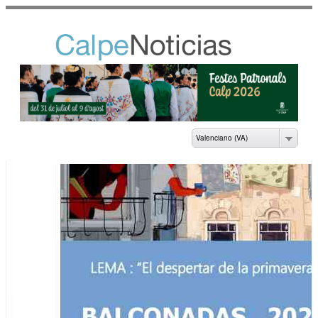
Vés al
contingut
NOTICIAS DEL
AYUNTAMIENTO DE
CALP
Valenciano (VA)