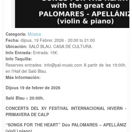
Categoría:
Música
Fecha:
dijous, 19 Febrer, 2026 -
20:00
to
21:00
Ubicación:
SALÓ BLAU. CASA DE CULTURA.
Info Entrada:
Entrada: 15€.
Info Taquilla:
Reserves entrades: info@pal-music.com A partir de les 19:00h.
en l'Hall del Saló Blau.
Más Información:
Dijous
19 de febrer de 2026
Saló Blau > 20:00h.
CONCERTS DEL XV FESTIVAL
INTERNACIONAL
HIVERN -
PRIMAVERA DE CALP
“
SONGS FOR THE HEART”
Dúo
PALOMARES – APELLÁNIZ
(violí i piano)