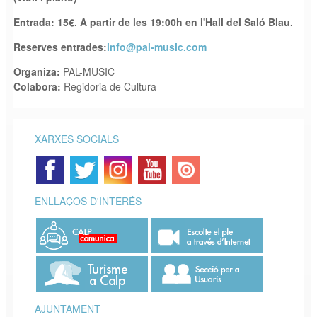
Entrada: 1
5
€. A partir de les 19:00h en l'
Hall del
S
aló Blau.
Reserves entrade
s
:
info@pal-music.com
Organiza:
PAL-MUSIC
Colabora:
Regidoria de Cultura
XARXES SOCIALS
ENLLAÇOS D'INTERÉS
AJUNTAMENT