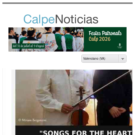
Vés al
contingut
NOTICIAS DEL
AYUNTAMIENTO DE
CALP
Valenciano (VA)