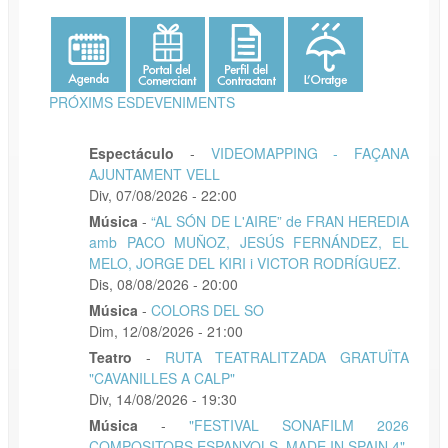
PRÓXIMS ESDEVENIMENTS
Espectáculo
-
VIDEOMAPPING - FAÇANA
AJUNTAMENT VELL
Div, 07/08/2026 - 22:00
Música
-
“AL SÓN DE L'AIRE” de FRAN HEREDIA
amb PACO MUÑOZ, JESÚS FERNÁNDEZ, EL
MELO, JORGE DEL KIRI i VICTOR RODRÍGUEZ.
Dis, 08/08/2026 - 20:00
Música
-
COLORS DEL SO
Dim, 12/08/2026 - 21:00
Teatro
-
RUTA TEATRALITZADA GRATUÏTA
"CAVANILLES A CALP"
Div, 14/08/2026 - 19:30
Música
-
"FESTIVAL SONAFILM 2026
COMPOSITORS ESPANYOLS, MADE IN SPAIN 4"