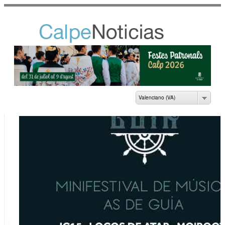
Vés al
contingut
NOTICIAS DEL
AYUNTAMIENTO DE
CALP
Valenciano (VA)