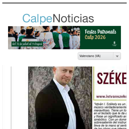
Vés al
contingut
NOTICIAS DEL
AYUNTAMIENTO DE
CALP
Valenciano (VA)