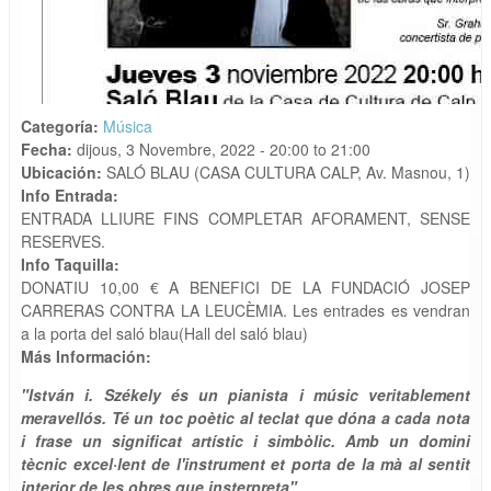
Categoría:
Música
Fecha:
dijous, 3 Novembre, 2022 -
20:00
to
21:00
Ubicación:
SALÓ BLAU (CASA CULTURA CALP, Av. Masnou, 1)
Info Entrada:
ENTRADA LLIURE FINS COMPLETAR AFORAMENT, SENSE
RESERVES.
Info Taquilla:
DONATIU 10,00 € A BENEFICI DE LA FUNDACIÓ JOSEP
CARRERAS CONTRA LA LEUCÈMIA. Les entrades es vendran
a la porta del saló blau(Hall del saló blau)
Más Información:
"István i. Székely és un pianista i músic veritablement
meravellós. Té un toc poètic al teclat que dóna a cada nota
i frase un significat artístic i simbòlic. Amb un domini
tècnic excel·lent de l'instrument et porta de la mà al sentit
interior de les obres que insterpreta"