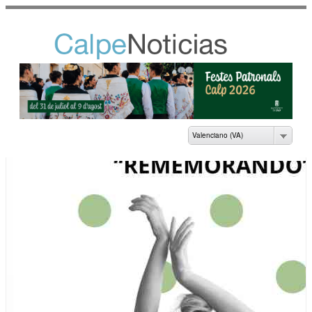
Vés al
contingut
NOTICIAS DEL
AYUNTAMIENTO DE
CALP
Valenciano (VA)