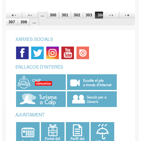
PÀGINES
« -
‹ -
…
300
301
302
303
304
- ›
305
306
- »
307
308
…
XARXES SOCIALS
ENLLAÇOS D'INTERÉS
AJUNTAMENT