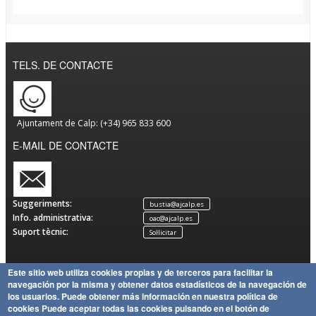
TELS. DE CONTACTE
Ajuntament de Calp: (+34) 965 833 600
E-MAIL DE CONTACTE
Suggeriments:
bustia@ajcalp.es
Info. administrativa:
oac@ajcalp.es
Suport tècnic:
Sol·licitar
Este sitio web utiliza cookies propias y de terceros para facilitar la
navegación por la misma y obtener datos estadísticos de la navegación de
Avís
Política
Mapa
Copyright
los usuarios.
Puede obtener más información en nuestra política de
Legal
de
Política
del Lloc
Ajuntament de Calp
cookies
Puede aceptar todas las cookies pulsando en el botón de
Privacitat
de