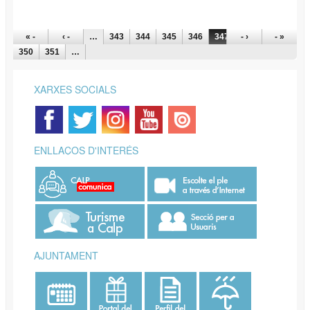
PÀGINES
« -
‹ -
…
343
344
345
346
347
- ›
348
349
- »
350
351
…
XARXES SOCIALS
ENLLAÇOS D'INTERÉS
AJUNTAMENT