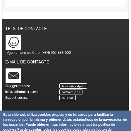
TELS. DE CONTACTE
Ajuntament de Calp: (+34) 965 833 600
E-MAIL DE CONTACTE
Suggeriments:
bustia@ajcalp.es
Info. administrativa:
oac@ajcalp.es
Suport tècnic:
Sol·licitar
Este sitio web utiliza cookies propias y de terceros para facilitar la
navegación por la misma y obtener datos estadísticos de la navegación de
Avís
Política
Mapa
Copyright
los usuarios.
Puede obtener más información en nuestra política de
Legal
de
Política
del Lloc
Ajuntament de Calp
cookies
Puede aceptar todas las cookies pulsando en el botón de