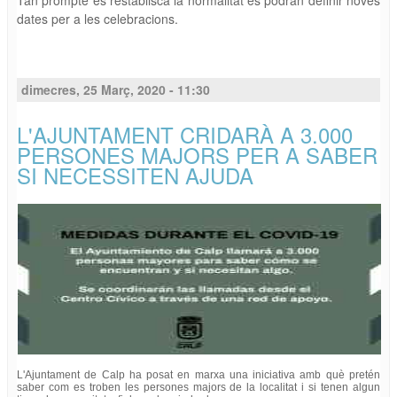
Tan prompte es restablisca la normalitat es podran definir noves
dates per a les celebracions.
dimecres, 25 Març, 2020 - 11:30
L'AJUNTAMENT CRIDARÀ A 3.000
PERSONES MAJORS PER A SABER
SI NECESSITEN AJUDA
L'Ajuntament de Calp ha posat en marxa una iniciativa amb què pretén
saber com es troben les persones majors de la localitat i si tenen algun