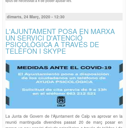
tipus de necessitat a fi de poder ajudar-les.
dimarts, 24 Març, 2020 - 12:30
L'AJUNTAMENT POSA EN MARXA
UN SERVICI D'ATENCIÓ
PSICOLÒGICA A TRAVÉS DE
TELÈFON I SKYPE
La Junta de Govern de l'Ajuntament de Calp va aprovar en la
reunió mantinguda divendres passat 20 de març posar en
marxa un nou servici d'ajuda psicològica a través de telèfon i de