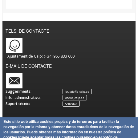
TELS. DE CONTACTE
Ajuntament de Calp: (+34) 965 833 600
E-MAIL DE CONTACTE
Suggeriments:
bustia@ajcalp.es
Info. administrativa:
oac@ajcalp.es
Suport tècnic:
Sol·licitar
Este sitio web utiliza cookies propias y de terceros para facilitar la
navegación por la misma y obtener datos estadísticos de la navegación de
Avís
Política
Mapa
Copyright
los usuarios.
Puede obtener más información en nuestra política de
Legal
de
Política
del Lloc
Ajuntament de Calp
cookies
Puede aceptar todas las cookies pulsando en el botón de