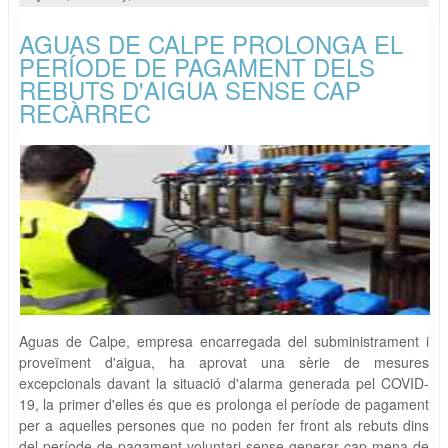
AGUAS DE CALPE PROLONGA EL
PERÍODE DE PAGAMENT DELS
REBUTS D'AIGUA SENSE CAP
RECÀRREC
Aguas de Calpe, empresa encarregada del subministrament i
proveïment d'aigua, ha aprovat una sèrie de mesures
excepcionals davant la situació d'alarma generada pel COVID-
19, la primer d'elles és que es prolonga el període de pagament
per a aquelles persones que no poden fer front als rebuts dins
del període de pagament voluntari sense generar cap mena de