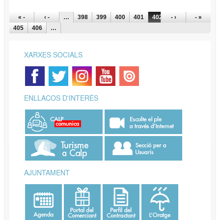
PÀGINES
« -
‹ -
…
398
399
400
401
402
- ›
403
404
- »
405
406
…
XARXES SOCIALS
ENLLAÇOS D'INTERÉS
AJUNTAMENT