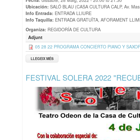
Fecha:
dissabte, 28 Maig, 2022 -
20:00
to
21:30
Ubicación:
SALÓ BLAU (CASA CULTURA CALP, Av. Masn
Info Entrada:
ENTRADA LLIURE
Info Taquilla:
ENTRADA GRATUÏTA, AFORAMENT LLIM
Organiza:
REGIDORÍA DE CULTURA
Adjunt
05 28 22 PROGRAMA CONCIERTO PIANO Y SAXOF
LLEGEIX MÉS
SOBRE CONCERT DE SELENA CANCINO ESCOBAR 
FESTIVAL SOLERA 2022 "REC