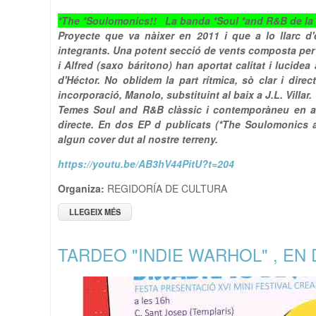
*The *Soulomonics!! La banda *Soul *and R&B de la 
Proyecte que va nàixer en 2011 i que a lo llarc d
integrants. Una potent secció de vents composta per 
i Alfred (saxo báritono) han aportat calitat i lucide
d'Héctor. No oblidem la part rítmica, sò clar i direc
incorporació, Manolo, substituint al baix a J.L. Villar.
Temes Soul and R&B clàssic i contemporàneu en alg
directe. En dos EP d publicats (*The Soulomonics an
algun cover dut al nostre terreny.
https://youtu.be/AB3hV44PitU?t=204
Organiza:
REGIDORÍA DE CULTURA
LLEGEIX MÉS
SOBRE EN CONCERT LA BANDA DE SOUL "THE SO
TARDEO "INDIE WARHOL" , EN