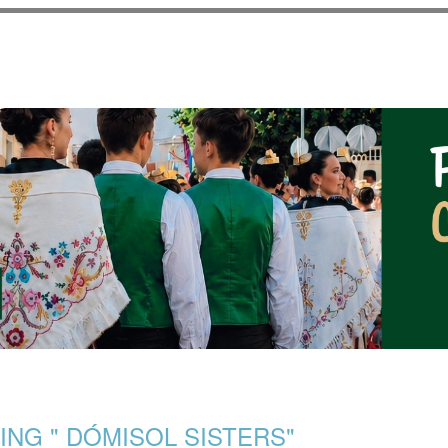
Vés al
contingut
NOTICIAS DEL AYUNT
NG " DÓMISOL SISTERS"