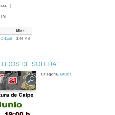
ou, 1)
ITAT
Mida
ON.pdf
3.46 MB
(PIANO) Y REYNALDO ROJAS NUÑEZ (SAXOFÓN)
UERDOS DE SOLERA"
Categoría:
Música