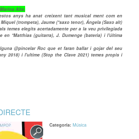
Marina Alta.
'estos anys ha anat creixent tant musical ment com en
Miquel (trompeta), Jaume (*saxo tenor), Ángela (Saxo alt)
a als temes elegits acertadamente per a la veu privilegiada
te en *Matthias (guitarra), J. Dumenge (bateria) i l'última
una @pincelar Roc que et faran ballar i gojar del seu
y 2018) i l'ultime (Stop the Clave 2021) temes propis i
ULOMÓNICS" PRESENTA "STOP THE TIME"
 DIRECTE
Categoría:
Música