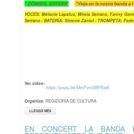
" DÓMISOL SISTERS"
"Viaja en la nostra banda a l
VOCES: Mélanie Lapalus, Mireia Serrano, Fanny Ger
Serrano / BATERÍA: Simone Zaniol / TROMPETA: Fed
Ver vídeo:
https://youtu.be/MmFvmSWYEwE
Organiza:
REGIDORÍA DE CULTURA
LLEGEIX MÉS
SOBRE EN CONCERT LA BANDA DE SWING " DÓMI
EN CONCERT LA BANDA D