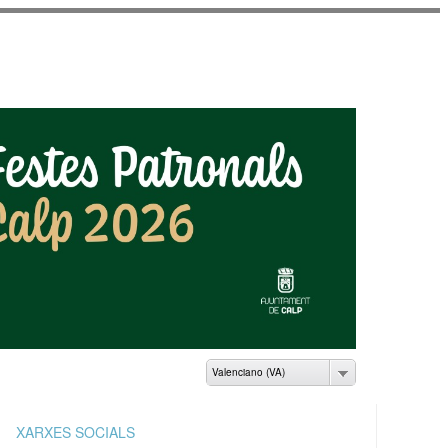
AMIENTO DE CALP
Valenciano (VA)
XARXES SOCIALS