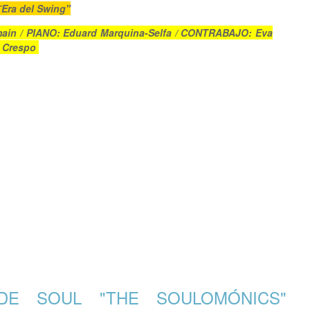
´Era del Swing"
main / PIANO: Eduard Marquina-Selfa / CONTRABAJO: Eva
e Crespo
SOL SISTERS"
E SOUL "THE SOULOMÓNICS"