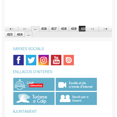
PÀGINES
« -
‹ -
…
416
417
418
419
420
- ›
421
422
- »
423
424
…
XARXES SOCIALS
ENLLAÇOS D'INTERÉS
AJUNTAMENT