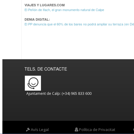
VIAJES Y LUGARES.COM
El Peñón de Ifach, el gran monumento natural de Calpe
DENIA DIGITAL:
El PP denuncia que el 60% de los bares no podrá ampliar su terraza (en Dé
TELS. DE CONTACTE
Ajuntament de Calp: (+34) 965 833 600
Avís Legal
Política de Privacitat