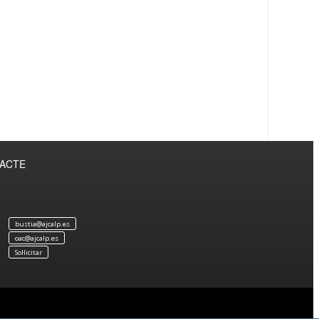
TACTE
bustia@ajcalp.es
oac@ajcalp.es
Sol·licitar