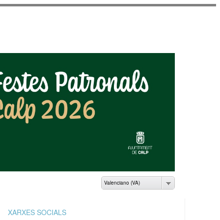
AMIENTO DE CALP
Valenciano (VA)
XARXES SOCIALS