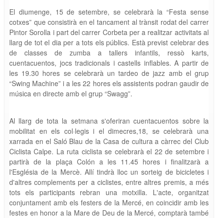
El diumenge, 15 de setembre, se celebrarà la “Festa sense
cotxes” que consistirà en el tancament al trànsit rodat del carrer
Pintor Sorolla i part del carrer Corbeta per a realitzar activitats al
llarg de tot el dia per a tots els públics. Està previst celebrar des
de classes de zumba a tallers infantils, ressò karts,
cuentacuentos, jocs tradicionals i castells inflables. A partir de
les 19.30 hores se celebrarà un tardeo de jazz amb el grup
“Swing Machine” i a les 22 hores els assistents podran gaudir de
música en directe amb el grup “Swagg”.
Al llarg de tota la setmana s'oferiran cuentacuentos sobre la
mobilitat en els col·legis i el dimecres,18, se celebrarà una
xarrada en el Saló Blau de la Casa de cultura a càrrec del Club
Ciclista Calpe. La ruta ciclista se celebrarà el 22 de setembre i
partirà de la plaça Colón a les 11.45 hores i finalitzarà a
l'Església de la Mercè. Allí tindrà lloc un sorteig de bicicletes i
d'altres complements per a ciclistes, entre altres premis, a més
tots els participants rebran una motxilla. L'acte, organitzat
conjuntament amb els festers de la Mercé, en coincidir amb les
festes en honor a la Mare de Deu de la Mercé, comptarà també