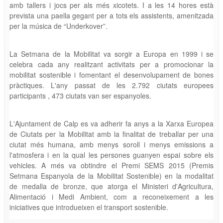
amb tallers i jocs per als més xicotets. I a les 14 hores està
prevista una paella gegant per a tots els assistents, amenitzada
per la música de “Underkover”.
La Setmana de la Mobilitat va sorgir a Europa en 1999 i se
celebra cada any realitzant activitats per a promocionar la
mobilitat sostenible i fomentant el desenvolupament de bones
pràctiques. L'any passat de les 2.792 ciutats europees
participants , 473 ciutats van ser espanyoles.
L'Ajuntament de Calp es va adherir fa anys a la Xarxa Europea
de Ciutats per la Mobilitat amb la finalitat de treballar per una
ciutat més humana, amb menys soroll i menys emissions a
l'atmosfera i en la qual les persones guanyen espai sobre els
vehicles. A més va obtindre el Premi SEMS 2015 (Premis
Setmana Espanyola de la Mobilitat Sostenible) en la modalitat
de medalla de bronze, que atorga el Ministeri d'Agricultura,
Alimentació i Medi Ambient, com a reconeixement a les
iniciatives que introdueixen el transport sostenible.