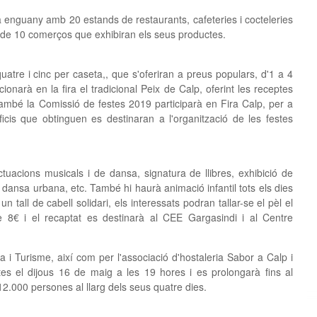
 enguany amb 20 estands de restaurants, cafeteries i cocteleries
ó de 10 comerços que exhibiran els seus productes.
atre i cinc per caseta,, que s'oferiran a preus populars, d'1 a 4
narà en la fira el tradicional Peix de Calp, oferint les receptes
També la Comissió de festes 2019 participarà en Fira Calp, per a
icis que obtinguen es destinaran a l'organització de les festes
actuacions musicals i de dansa, signatura de llibres, exhibició de
 dansa urbana, etc. També hi haurà animació infantil tots els dies
tall de cabell solidari, els interessats podran tallar-se el pèl el
 8€ i el recaptat es destinarà al CEE Gargasindi i al Centre
 i Turisme, així com per l'associació d'hostaleria Sabor a Calp i
tes el dijous 16 de maig a les 19 hores i es prolongarà fins al
.000 persones al llarg dels seus quatre dies.