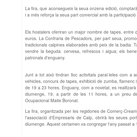
La fira, que aconsegueix la seua onzena edició, comptarà
i a més reforça la seua part comercial amb la participaci
Els hostalers oferiran un major nombre de tapes, entre qu
euros. La Confraria de Pescadors, per part seua, promocio
tradicionals calpines elaborades amb peix de la badia. 
vendre la beguda: cervesa, refrescos i aigua; els benef
patronals d'enguany.
Junt a tot això tindran lloc activitats paral·leles com a 
vehicles, concurs de tapes, exhibició de zumba, flamenc i
de 19 a 23 hores. Enguany, com a novetat, es realitzarà un 
diumenge, 19, a partir de les 11 hores, a un preu de
Ocupacional Maite Boronat.
La fira, organitzada per les regidories de Comerç-Creama
l'associació d'Empresaris de Calp, obrirà les seues por
diumenge. Aquest certamen va congregar l'any passat a 12