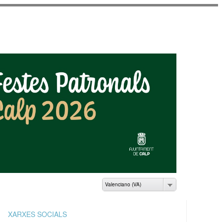
AMIENTO DE CALP
Valenciano (VA)
XARXES SOCIALS