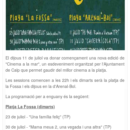
El dijous 11 de juliol va donar començament una nova edició de
"Cinema a la mar", un esdeveniment organitzat per l'Ajuntament
de Calp que permet gaudir del millor cinema a la platja.
Les sessions comencen a les 22h i els dimarts serà la platja de
la Fossa i els dijous en la d'Arenal-Bol.
La programació per a enguany és la següent:
Platja La Fossa (dimarts)
23 de juliol - "Una família feliç" (TP)
30 de juliol - "Mama meua 2, una vegada i una altra" (TP)