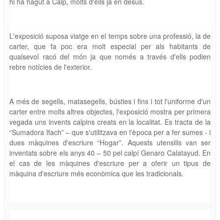
hi ha hagut a Calp, molts d'ells ja en desús.
L'exposició suposa viatge en el temps sobre una professió, la de
carter, que fa poc era molt especial per als habitants de
qualsevol racó del món ja que només a través d'ells podien
rebre notícies de l'exterior.
A més de segells, matasegells, bústies i fins i tot l'uniforme d'un
carter entre molts altres objectes, l'exposició mostra per primera
vegada uns invents calpins creats en la localitat. Es tracta de la
“Sumadora Ifach” – que s'utilitzava en l'època per a fer sumes - i
dues màquines d'escriure “Hogar”. Aquests utensilis van ser
inventats sobre els anys 40 – 50 pel calpí Genaro Calatayud. En
el cas de les màquines d'escriure per a oferir un tipus de
màquina d'escriure més econòmica que les tradicionals.