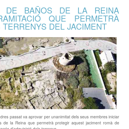
L DE BAÑOS DE LA REINA
RAMITACIÓ QUE PERMETRÀ
S TERRENYS DEL JACIMENT
dres passat va aprovar per unanimitat dels seus membres iniciar
os de la Reina que permetrà protegir aquest jaciment romà de
rocés d'adquisició dels terrenys.