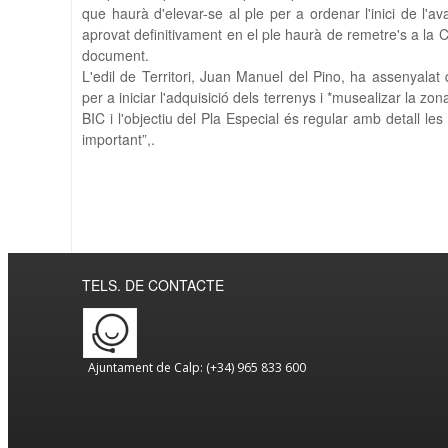
que haurà d'elevar-se al ple per a ordenar l'inici de l'av
aprovat definitivament en el ple haurà de remetre's a la C
document.
L'edil de Territori, Juan Manuel del Pino, ha assenyalat
per a iniciar l'adquisició dels terrenys i *musealizar la z
BIC i l'objectiu del Pla Especial és regular amb detall le
important”,.
TELS. DE CONTACTE
Ajuntament de Calp: (+34) 965 833 600