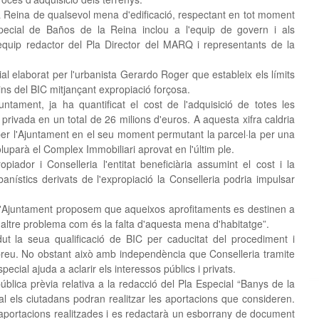
a Reina de qualsevol mena d'edificació, respectant en tot moment
special de Baños de la Reina inclou a l'equip de govern i als
equip redactor del Pla Director del MARQ i representants de la
al elaborat per l'urbanista Gerardo Roger que estableix els límits
ins del BIC mitjançant expropiació forçosa.
ntament, ja ha quantificat el cost de l'adquisició de totes les
privada en un total de 26 milions d'euros. A aquesta xifra caldria
s per l'Ajuntament en el seu moment permutant la parcel·la per una
oluparà el Complex Immobiliari aprovat en l'últim ple.
iador i Conselleria l'entitat beneficiària assumint el cost i la
banístics derivats de l'expropiació la Conselleria podria impulsar
e l'Ajuntament proposem que aqueixos aprofitaments es destinen a
n altre problema com és la falta d'aquesta mena d'habitatge”.
 la seua qualificació de BIC per caducitat del procediment i
breu. No obstant això amb independència que Conselleria tramite
ecial ajuda a aclarir els interessos públics i privats.
blica prèvia relativa a la redacció del Pla Especial “Banys de la
al els ciutadans podran realitzar les aportacions que consideren.
s aportacions realitzades i es redactarà un esborrany de document