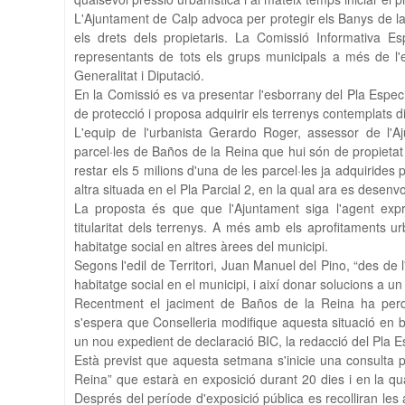
L'Ajuntament de Calp advoca per protegir els Banys de l
els drets dels propietaris. La Comissió Informativa E
representants de tots els grups municipals a més de l'
Generalitat i Diputació.
En la Comissió es va presentar l'esborrany del Pla Especi
de protecció i proposa adquirir els terrenys contemplats d
L'equip de l'urbanista Gerardo Roger, assessor de l'Aju
parcel·les de Baños de la Reina que hui són de propietat 
restar els 5 milions d'una de les parcel·les ja adquiride
altra situada en el Pla Parcial 2, en la qual ara es desenv
La proposta és que que l'Ajuntament siga l'agent exprop
titularitat dels terrenys. A més amb els aprofitaments ur
habitatge social en altres àrees del municipi.
Segons l'edil de Territori, Juan Manuel del Pino, “des d
habitatge social en el municipi, i així donar solucions a u
Recentment el jaciment de Baños de la Reina ha perdut
s'espera que Conselleria modifique aquesta situació en 
un nou expedient de declaració BIC, la redacció del Pla Esp
Està previst que aquesta setmana s'inicie una consulta pú
Reina” que estarà en exposició durant 20 dies i en la qu
Després del període d'exposició pública es recolliran le