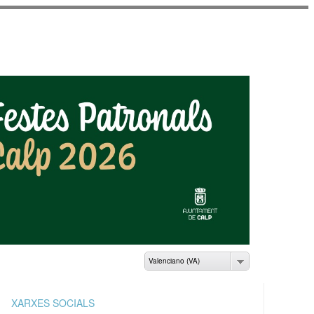
AMIENTO DE CALP
Valenciano (VA)
XARXES SOCIALS