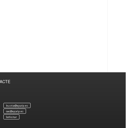
TACTE
bustia@ajcalp.es
oac@ajcalp.es
Sol·licitar