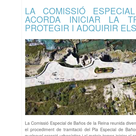
LA COMISSIÓ ESPECIA
ACORDA INICIAR LA T
PROTEGIR I ADQUIRIR EL
La Comissió Especial de Baños de la Reina reunida diven
el procediment de tramitació del Pla Especial de Bañ
qualsevol pressió urbanística i al mateix temps iniciar el p