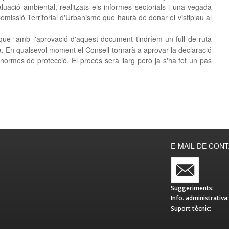
aluació ambiental, realitzats els informes sectorials i una vegada
omissió Territorial d'Urbanisme que haurà de donar el vistiplau al
 que “amb l'aprovació d'aquest document tindríem un full de ruta
ona. En qualsevol moment el Consell tornarà a aprovar la declaració
s normes de protecció. El procés serà llarg però ja s'ha fet un pas
E-MAIL DE CON
Suggeriments:
Info. administrativa:
Suport tècnic: