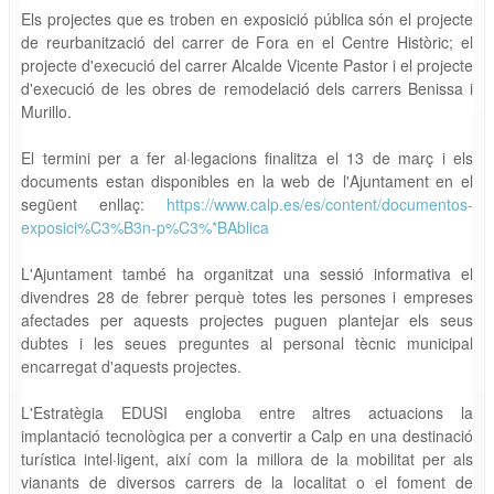
Els projectes que es troben en exposició pública són el projecte
de reurbanització del carrer de Fora en el Centre Històric; el
projecte d'execució del carrer Alcalde Vicente Pastor i el projecte
d'execució de les obres de remodelació dels carrers Benissa i
Murillo.
El termini per a fer al·legacions finalitza el 13 de març i els
documents estan disponibles en la web de l'Ajuntament en el
següent enllaç:
https://www.calp.es/es/content/documentos-
exposici%C3%B3n-p%C3%*BAblica
L'Ajuntament també ha organitzat una sessió informativa el
divendres 28 de febrer perquè totes les persones i empreses
afectades per aquests projectes puguen plantejar els seus
dubtes i les seues preguntes al personal tècnic municipal
encarregat d'aquests projectes.
L'Estratègia EDUSI engloba entre altres actuacions la
implantació tecnològica per a convertir a Calp en una destinació
turística intel·ligent, així com la millora de la mobilitat per als
vianants de diversos carrers de la localitat o el foment de