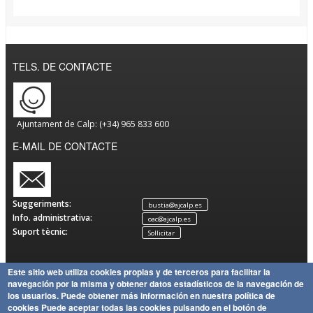
TELS. DE CONTACTE
Ajuntament de Calp: (+34) 965 833 600
E-MAIL DE CONTACTE
Suggeriments:
bustia@ajcalp.es
Info. administrativa:
oac@ajcalp.es
Suport tècnic:
Sol·licitar
Este sitio web utiliza cookies propias y de terceros para facilitar la
navegación por la misma y obtener datos estadísticos de la navegación de
Avís
Política
Mapa
Copyright
los usuarios.
Puede obtener más información en nuestra política de
Legal
de
Política
del Lloc
Ajuntament de Calp
cookies
Puede aceptar todas las cookies pulsando en el botón de