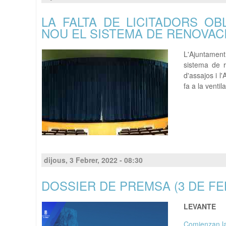
LA FALTA DE LICITADORS OB
NOU EL SISTEMA DE RENOVACI
L'Ajuntament
sistema de r
d'assajos i l
fa a la ventil
dijous, 3 Febrer, 2022 - 08:30
DOSSIER DE PREMSA (3 DE FE
LEVANTE
Comienzan las