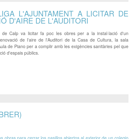
LIGA L'AJUNTAMENT A LICITAR DE
Ó D'AIRE DE L'AUDITORI
 de Calp va licitar fa poc les obres per a la instal·lació d'un
enovació de l'aire de l'Auditori de la Casa de Cultura, la sala
'Aula de Piano per a complir amb les exigències sanitàries pel que
ació d'espais públics.
BRER)
 obras para cerrar los pasillos abiertos al exterior de un colegio