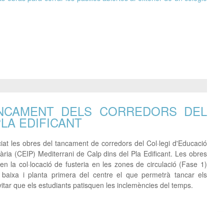
TANCAMENT DELS CORREDORS DEL
PLA EDIFICANT
ciat les obres del tancament de corredors del Col·legi d'Educació
imària (CEIP) Mediterrani de Calp dins del Pla Edificant. Les obres
en la col·locació de fusteria en les zones de circulació (Fase 1)
 baixa i planta primera del centre el que permetrà tancar els
vitar que els estudiants patisquen les inclemències del temps.