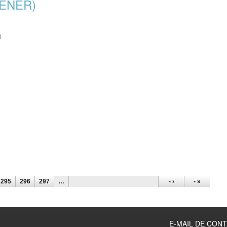
GENER)
N
295
296
297
…
- ›
- »
E-MAIL DE CON