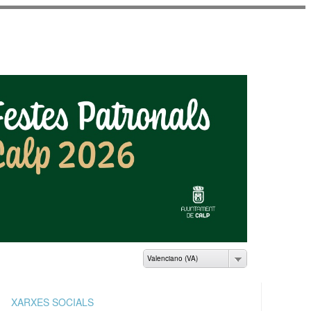
AMIENTO DE CALP
Valenciano (VA)
XARXES SOCIALS