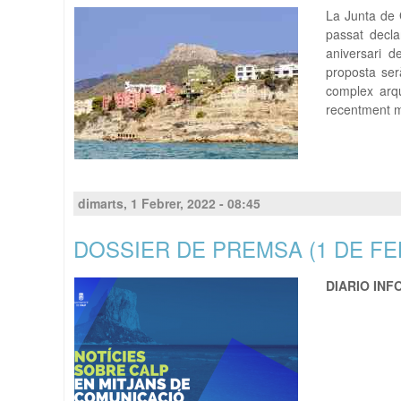
La Junta de 
passat decla
aniversari d
proposta ser
complex arqu
recentment m
dimarts, 1 Febrer, 2022 - 08:45
DOSSIER DE PREMSA (1 DE FE
DIARIO IN