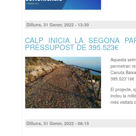
Dilluns, 31 Gener, 2022 - 13:30
CALP INICIA LA SEGONA PA
PRESSUPOST DE 395.523€
Aquesta setma
permetran rea
Canuta Baixa,
395.523’16€ i
El projecte, 
inclou la mill
més visitats 
Dilluns, 31 Gener, 2022 - 08:15