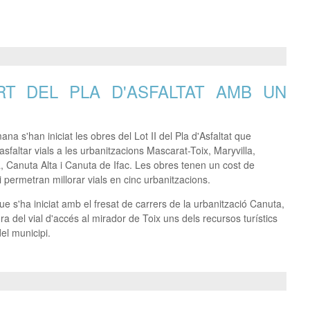
RT DEL PLA D'ASFALTAT AMB UN
na s'han iniciat les obres del Lot II del Pla d'Asfaltat que
sfaltar vials a les urbanitzacions Mascarat-Toix, Maryvilla,
 Canuta Alta i Canuta de Ifac. Les obres tenen un cost de
 permetran millorar vials en cinc urbanitzacions.
que s'ha iniciat amb el fresat de carrers de la urbanització Canuta,
ora del vial d'accés al mirador de Toix uns dels recursos turístics
del municipi.