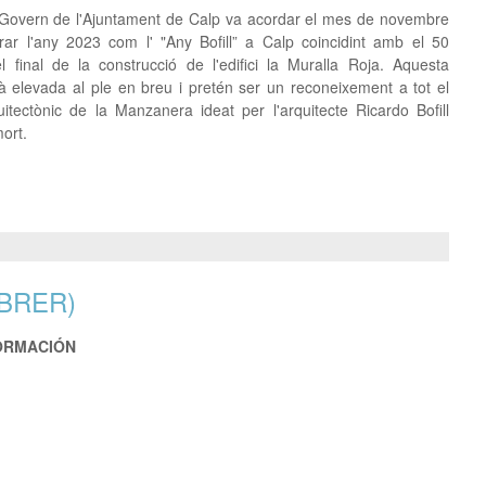
Govern de l'Ajuntament de Calp va acordar el mes de novembre
rar l'any 2023 com l' "Any Bofill” a Calp coincidint amb el 50
el final de la construcció de l'edifici la Muralla Roja. Aquesta
à elevada al ple en breu i pretén ser un reconeixement a tot el
itectònic de la Manzanera ideat per l'arquitecte Ricardo Bofill
ort.
BRER)
FORMACIÓN